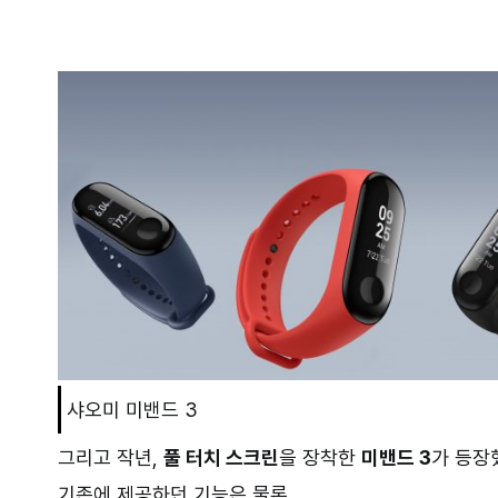
–
샤오미 미밴드 3
그리고 작년,
풀 터치 스크린
을 장착한
미밴드 3
가 등장
기존에 제공하던 기능은 물론