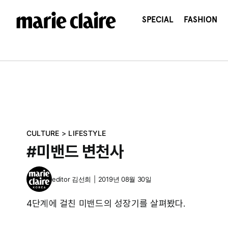
콘
텐
SPECIAL
FASHION
츠
로
건
너
뛰
기
CULTURE
>
LIFESTYLE
#미밴드 변천사
editor
김선희
|
2019년 08월 30일
4단계에 걸친 미밴드의 성장기를 살펴봤다.