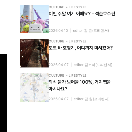
CULTURE > LIFESTYLE
이번 주말 여기 어때요? – 석촌호수편
2026.04.10
|
editor 김 원(프리랜서)
CULTURE > LIFESTYLE
도쿄 바 호핑기, 어디까지 마셔봤어?
2026.04.07
|
editor 김소라(프리랜서)
CULTURE > LIFESTYLE
외식 물가 방어율 100%, 거지맵을
아시나요?
2026.04.07
|
editor 김 원(프리랜서)