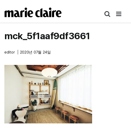
콘
텐
츠
로
mck_5f1aaf9df3661
건
너
뛰
editor
|
2020년 07월 24일
기