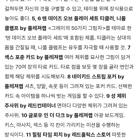
걸쳐두면 자신의 것을 구별할 수 있고, 테이블 위에 장식용으로
놓아도 좋다.
5, 6 텐 데이즈 오브 플레이 세트 티클러, 니플
클램프 by 플레져랩
<그레이의 50가지 그림자>를 테마로 한
‘텐 데이즈 오브 플레이 세트’에 포함된 제품. 티클러는 상대의
몸을 간질일 때, 니플 클램프는 유두를 자극할 때 사용할 것.
7
섹스 포춘 카드 by 플레져랩
여러 체위를 묘사한 그림이 담겨
있는 70여 장의 타로 카드. 타로 점을 보듯 몇 장을 골라 연인과
함께 해당 체위를 시도해보자.
8 네이키드 스트립 포커 by
플레져랩
셔츠, 양말, 속옷 등이 그려져 있는 포커 카드. 선택한
카드 속 아이템을 하나씩 벗는 게임을 할 수 있다.
9 성 체위
주사위 by 레드컨테이너
면마다 다양한 체위가 그려져 있는
주사위.
10 글로우 인 더 다크 by 플레져랩
야광 보드게임.
키스, 마사지, 섹스 등 각 칸이 가리키는 미션을 수행하는
방식이다.
11 힐링 타임 피치 by 레드홀릭스 스토어
따뜻한