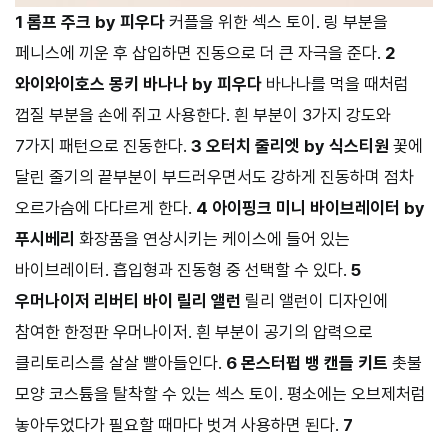
1 롬프 주크 by 피우다
커플을 위한 섹스 토이. 링 부분을
페니스에 끼운 후 삽입하면 진동으로 더 큰 자극을 준다.
2
와이와이호스 몽키 바나나 by 피우다
바나나를 먹을 때처럼
껍질 부분을 손에 쥐고 사용한다. 흰 부분이 3가지 강도와
7가지 패턴으로 진동한다.
3 오터치 줄리엣 by 식스티원
꽃에
달린 줄기의 끝부분이 부드러우면서도 강하게 진동하며 점차
오르가슴에 다다르게 한다.
4 아이핑크 미니 바이브레이터 by
푸시베리
화장품을 연상시키는 케이스에 들어 있는
바이브레이터. 흡입형과 진동형 중 선택할 수 있다.
5
우머나이저 리버티 바이 릴리 앨런
릴리 앨런이 디자인에
참여한 한정판 우머나이저. 흰 부분이 공기의 압력으로
클리토리스를 살살 빨아들인다.
6 몬스터펍 뱅 캔들 키트
촛불
모양 코스튬을 탈착할 수 있는 섹스 토이. 평소에는 오브제처럼
놓아두었다가 필요할 때마다 벗겨 사용하면 된다.
7