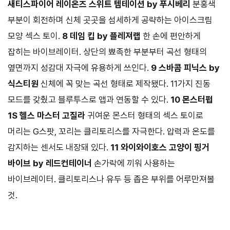
새티스파이어 레이온즈 스위트 템테이션 by 푸시베리
분홍색
부분이 회전하며 신체 곳곳을 섬세하게 공략하는 아이스크림
모양 섹스 토이.
8 데임 킵 by 플레져랩
한 손에 편안하게
잡히는 바이브레이터. 상단의 뾰족한 부분부터 곡선 형태의
옆면까지 성감대 자극에 유용하게 쓰인다.
9 스바콤 피닉스 by
식스티원
신체에 꼭 맞는 곡선 형태로 제작됐다. 11가지 진동
모드를 갖췄고 블루투스로 앱과 연동할 수 있다.
10 몬스터펍
1S 헬스 마스터 고질라
귀여운 몬스터 형태의 섹스 토이로
머리는 G스팟, 꼬리는 클리토리스를 자극한다. 압력과 온도를
감지하는 센서도 내장돼 있다.
11 와이와이호스 고양이 핑거
바이브 by 레드컨테이너
손가락에 끼워 사용하는
바이브레이터. 클리토리스나 유두 등 좁은 부위를 어루만져볼
것.