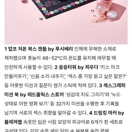
1 업코 저온 왁스 캔들 by 푸시베리
인체에 무해한 소재로
제작했으며 촛농이 48~52℃의 온도를 유지해 애무할 때
안전하게 사용할 수 있다.
2 응응타워 by 피우다
‘키스 마크
만들어주기’, ‘신음 소리 내주기’, ‘섹스 중 가장 듣고 싶은 말은?’
등 야릇한 미션과 질문이 젠가 스틱에 적혀 있다.
3 섹스그래피
미션 북 by 레드홀릭스 스토어
‘성감대 지도 그리기’와 ‘누드
상태로 야한 영화 보기’ 등 32가지 미션을 수행한 후 기록을
남기며 서로의 섹스 취향을 알아갈 수 있다.
4 드링킹 마커 by
플레져랩
속옷만 입은 사람 모양의 피규어로 6개가 한 세트로
구성돼 있다. 각각 속옷 색이 달라 손 부분을 술잔 끝에