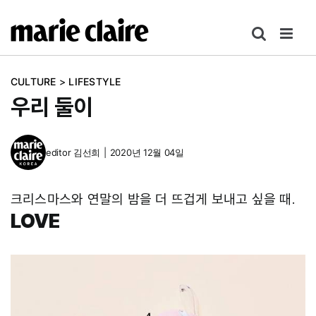
콘
텐
츠
로
CULTURE
>
LIFESTYLE
건
우리 둘이
너
뛰
기
editor
김선희
|
2020년 12월 04일
크리스마스와 연말의 밤을 더 뜨겁게 보내고 싶을 때.
LOVE