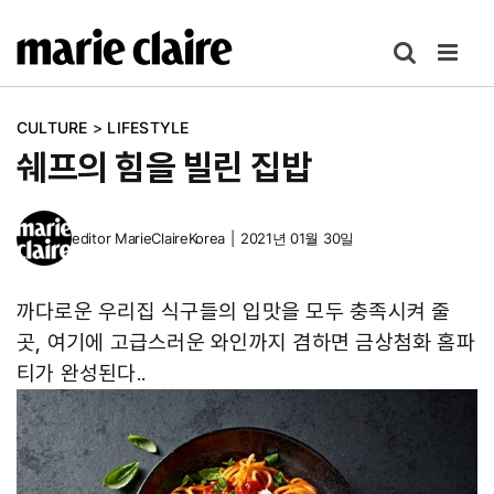
콘
텐
츠
로
CULTURE
>
LIFESTYLE
건
쉐프의 힘을 빌린 집밥
너
뛰
기
editor
MarieClaireKorea
|
2021년 01월 30일
까다로운 우리집 식구들의 입맛을 모두 충족시켜 줄
곳, 여기에 고급스러운 와인까지 겸하면 금상첨화 홈파
티가 완성된다..