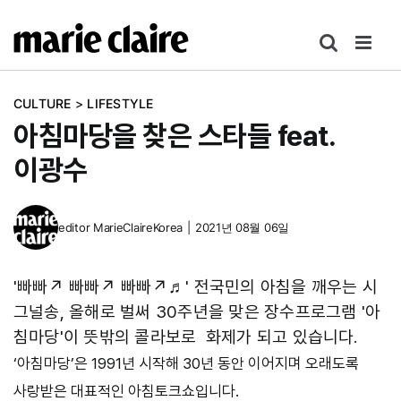
콘
텐
츠
로
CULTURE
>
LIFESTYLE
건
아침마당을 찾은 스타들 feat.
너
뛰
이광수
기
editor
MarieClaireKorea
|
2021년 08월 06일
'빠빠↗ 빠빠↗ 빠빠↗♬' 전국민의 아침을 깨우는 시
그널송, 올해로 벌써 30주년을 맞은 장수프로그램 '아
침마당'이 뜻밖의 콜라보로 화제가 되고 있습니다.
‘아침마당’은 1991년 시작해 30년 동안 이어지며 오래도록
사랑받은 대표적인 아침토크쇼입니다.