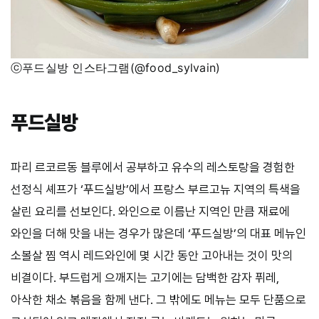
ⓒ푸드실방 인스타그램(@food_sylvain)
푸드실방
파리
르코르동
블루에서
공부하고
유수의
레스토랑을
경험한
선정식
셰프가
‘
푸드실방
’
에서
프랑스
부르고뉴
지역의
특색을
살린
요리를
선보인다
.
와인으로
이름난
지역인
만큼
재료에
와인을
더해
맛을
내는
경우가
많은데
‘
푸드실방
’
의
대표
메뉴인
소볼살
찜
역시
레드와인에
몇
시간
동안
고아내는
것이
맛의
비결이다
.
부드럽게
으깨지는
고기에는
담백한
감자
퓌레
,
아삭한
채소
볶음을
함께
낸다
.
그
밖에도
메뉴는
모두
단품으로