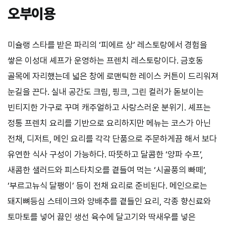
오부이용
미슐랭
스타를
받은
파리의
‘
피에르
상
’
레스토랑에서
경험을
쌓은
이성대
셰프가
운영하는
프렌치
레스토랑이다
.
금호동
골목에
자리했는데
넓은
창에
로맨틱한
레이스
커튼이
드리워져
눈길을
끈다
.
실내
공간도
크림
,
핑크
,
그린
컬러가
돋보이는
빈티지한
가구로
꾸며
캐주얼하고
사랑스러운
분위기
.
셰프는
정통
프렌치
요리를
기반으로
요리하지만
메뉴는
코스가
아닌
전채
,
디저트
,
메인
요리를
각각
단품으로
주문하게끔
해서
보다
유연한
식사
구성이
가능하다
.
따뜻하고
달콤한
‘
양파
수프
’,
새콤한
샐러드와
피스타치오를
곁들여
먹는
‘
시골풍의
빠떼
’,
‘
부르고뉴식
달팽이
’
등이
전채
요리로
준비된다
.
메인으로는
돼지뼈등심
스테이크와
양배추를
곁들인
요리
,
각종
향신료와
토마토를
넣어
끓인
생선
육수에
달고기와
딱새우를
넣은