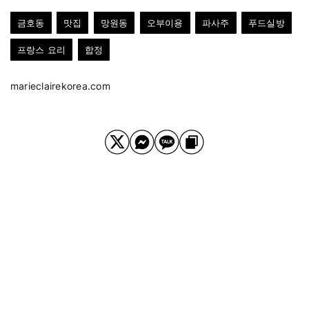
금호동
맛집
망원동
오부이용
파사주
푸드실방
프랑스 요리
합정
marieclairekorea.com