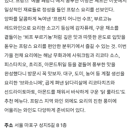
있다
.
프랑스
‘
에꼴
페랑디
’
에서
공부한
이병곤
셰프는
이곳에서
일상적인
재료들로
정성을
들인
프랑스
요리를
선보인다
.
양파를
달콤하게
녹여낸
‘
프렌치
어니언
수프
’,
부르고뉴
레드와인으로
요리한
소고기
등심에
감자퓨레
,
구운
채소를
곁들이는
‘
뵈프
부르기뇽
’
처럼
깊은
맛과
따뜻한
온도로
입맛을
돋우는
프랑스
요리를
편안한
분위기에서
즐길
수
있는
것
.
이번
가을
전채
요리에는
해남
무화과에
사워크림과
리코타
소스
,
피스타치오
,
초리조
,
아몬드튀일
등을
곁들여
풍부한
맛을
완성했다니
방문시
꼭
맛보자
.
대구
,
도미
,
농어
등
계절
생선을
요리한
‘
브와소니에
’,
곱게
펴낸
닭다리살에
리코타치즈와
선드라이토마토
,
아몬드를
채워서
바삭하게
구운
‘
닭
룰라드
’
도
추천
메뉴다
.
프랑스
지역
와인
외에도
요리의
진한
풍미에
어울리는
와인도
다양하게
준비되어
있다
.
주소
서울
마포구
성지
5
길
8 1
층