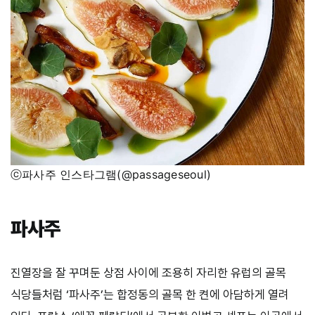
ⓒ파사주 인스타그램(@passageseoul)
파사주
진열장을
잘
꾸며둔
상점
사이에
조용히
자리한
유럽의
골목
식당들처럼
‘
파사주
’
는
합정동의
골목
한
켠에
아담하게
열려