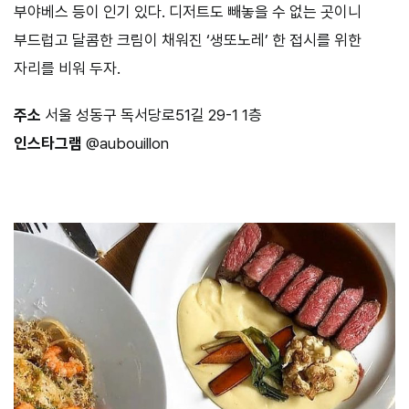
부야베스
등이
인기
있다
.
디저트도
빼놓을
수
없는
곳이니
부드럽고
달콤한
크림이
채워진
‘
생또노레
’
한
접시를
위한
자리를
비워
두자
.
주소
서울
성동구
독서당로
51
길
29-1 1
층
인스타그램
@aubouillon