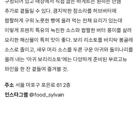
구성되어
있고
매장에서
직접
굽는
바게트는
원하는
만큼
추가로
곁들일
수
있다
.
큼지막한
참소라를
허브버터에
짭짤하게
구워
노릇한
빵에
올려
먹는
전채
요리가
있는데
이렇게
프렌치
특유의
녹진한
소스와
짭짤한
버터
풍미를
살려
요리한
해산물이
특히
맛이
좋다
.
보리
리소토를
바지락
봉골레
소스로
졸이고
,
새우
머리
소스를
두른
구운
아귀와
돌미나리를
올려
내는
‘
아귀
보리리소토
’
에는
다양하게
준비된
부르고뉴
와인을
한
잔
곁들여
즐겨볼
것
.
주소
서울
마포구
포은로
61 2
층
인스타그램
@food_sylvain