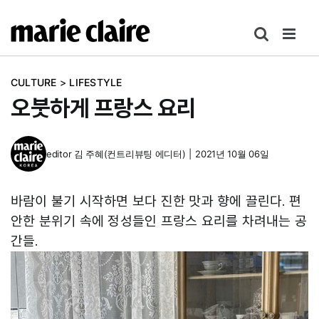
콘
텐
츠
로
CULTURE
>
LIFESTYLE
건
오붓하게 프랑스 요리
너
뛰
기
editor
김 주혜(컨트리뷰팅 에디터)
|
2021년 10월 06일
바람이 불기 시작하면 보다 진한 맛과 향에 끌린다. 편
안한 분위기 속에 정성들인 프랑스 요리를 차려내는 공
간들.