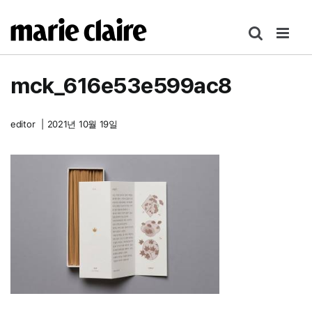
콘
텐
츠
로
mck_616e53e599ac8
건
너
뛰
editor
|
2021년 10월 19일
기