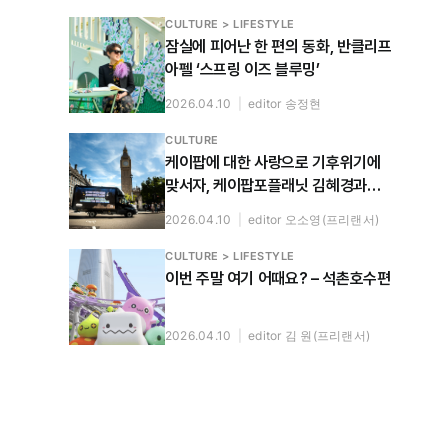
CULTURE > LIFESTYLE
잠실에 피어난 한 편의 동화, 반클리프
아펠 ‘스프링 이즈 블루밍’
2026.04.10
|
editor 송정현
CULTURE
케이팝에 대한 사랑으로 기후위기에
맞서자, 케이팝포플래닛 김혜경과
누룰 사리파와 나눈 대화
2026.04.10
|
editor 오소영(프리랜서)
CULTURE > LIFESTYLE
이번 주말 여기 어때요? – 석촌호수편
2026.04.10
|
editor 김 원(프리랜서)