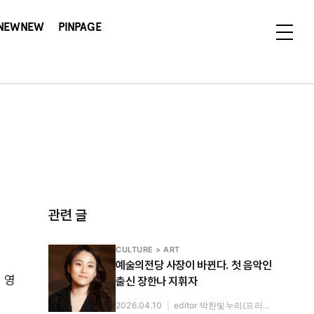
NEWNEW
PINPAGE
관련 글
CULTURE > ART
예술의전당 사장이 바뀐다. 첫 음악인
 영
출신 장한나 지휘자
2026.04.10
|
editor 박한빛누리(프리랜서)