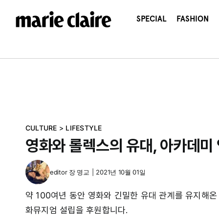
콘
텐
SPECIAL
FASHION
츠
로
건
너
뛰
기
CULTURE
>
LIFESTYLE
영화와 롤렉스의 유대, 아카데미 
editor
장 명교
|
2021년 10월 01일
약 100여년 동안 영화와 긴밀한 유대 관계를 유지해온
화뮤지엄 설립을 후원합니다.