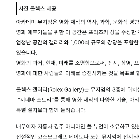
사진 롤렉스 제공
아카데미 뮤지엄은 영화 제작의 역사
,
과학
,
문화적 영향
영화 애호가들을 위한 이 공간은 프리츠커 상을 수상한
엄청난 공간의 갤러리와
1,000
석 규모의 강당을 포함한
있습니다
.
영화의 과거
,
현재
,
미래를 조명함으로써
,
전시
,
상영
,
프
영화에 대한 사람들의 이해를 증진시키는 것을 목표로 
롤렉스 갤러리
(Rolex Gallery)
는 뮤지엄의
3
층에 위치
“
시네마 스토리
“
를 통해 영화 제작의 다양한 기술
,
아
특별 설치물과 함께 들려줍니다.
배우이자 자동차 경주 마니아인 폴 뉴먼이 소유하고 있
전설적인 코스모그래프 데이토나 또한 뮤지엄에 전시되