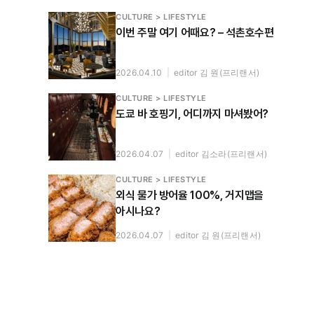
CULTURE > LIFESTYLE
이번 주말 여기 어때요? – 석촌호수편
2026.04.10
|
editor 김 원(프리랜서)
CULTURE > LIFESTYLE
도쿄 바 호핑기, 어디까지 마셔봤어?
2026.04.07
|
editor 김소라(프리랜서)
CULTURE > LIFESTYLE
외식 물가 방어율 100%, 거지맵을
아시나요?
2026.04.07
|
editor 김 원(프리랜서)