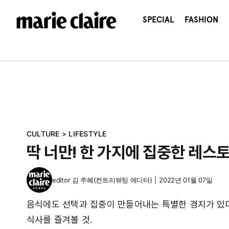
콘
텐
SPECIAL
FASHION
츠
로
건
너
뛰
기
CULTURE
>
LIFESTYLE
딱 너만! 한 가지에 집중한 레스
editor
김 주혜(컨트리뷰팅 에디터)
|
2022년 01월 07일
음식에도 선택과 집중이 만들어내는 특별한 경지가 있다.
식사를 즐겨볼 것.