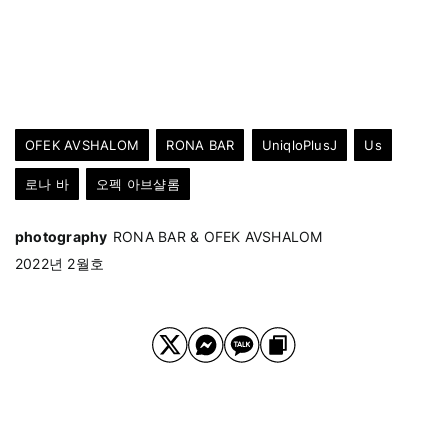
OFEK AVSHALOM
RONA BAR
UniqloPlusJ
Us
로나 바
오펙 아브샬롬
photography
RONA BAR & OFEK AVSHALOM
2022년 2월호