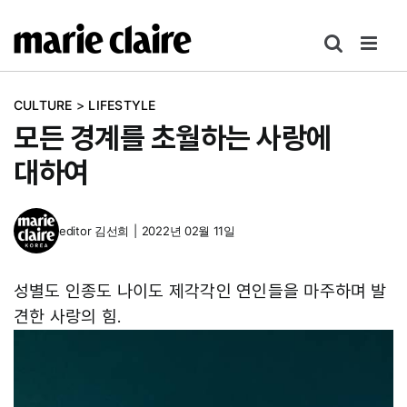
콘
텐
츠
로
CULTURE
>
LIFESTYLE
건
모든 경계를 초월하는 사랑에
너
뛰
대하여
기
editor
김선희
|
2022년 02월 11일
성별도 인종도 나이도 제각각인 연인들을 마주하며 발
견한 사랑의 힘.