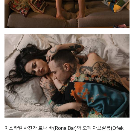
이스라엘 사진가 로나 바(Rona Bar)와 오펙 아브샬롬(Ofek