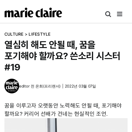
콘
텐
츠
로
CULTURE
>
LIFESTYLE
건
열심히 해도 안될 때, 꿈을
너
뛰
포기해야 할까요? 쓴소리 시스터
기
#19
editor
전 온희(프리랜서)
|
2022년 03월 07일
꿈을 이루고자 오랫동안 노력해도 안될 때, 포기해야
할까요? 커리어 선배가 건네는 현실적인 조언.