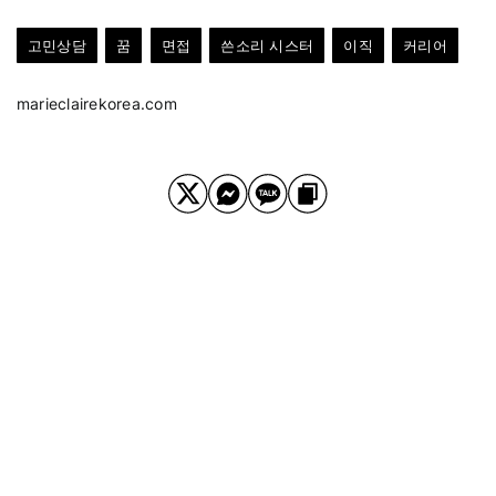
고민상담
꿈
면접
쓴소리 시스터
이직
커리어
marieclairekorea.com