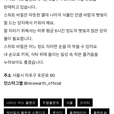
판매하고 있습니다.
스위트 바질은 따듯한 열대 나라의 식물인 만큼 바람과 햇빛이
잘 드는 양지에서 키워야 해요.
잘 자라기 위해서는 하루 평균 6시간 정도의 햇빛과 많은 양의
물이 필요합니다.
스위트 바질은 어느 정도 자라면 순을 따 먹을 수 있어요.
내 손으로 키워, 식탁 위에 올리는 일상 속 작은 즐거움을
누려보아도 좋겠습니다.
주소
서울시 마포구 포은로 80
인스타그램
@niceearth_official
나이스 어스 플랜츠
두왑플랜트
식물
오이타
워터밀리 플랜트 스튜디오
큐이디
플랜테리어
플랜트숍