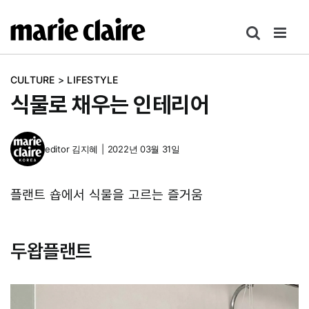
콘
텐
츠
로
CULTURE
>
LIFESTYLE
건
식물로 채우는 인테리어
너
뛰
기
editor
김지혜
|
2022년 03월 31일
플랜트 숍에서 식물을 고르는 즐거움
두왑플랜트