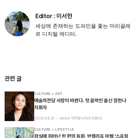
Editor :
이서현
세상에 존재하는 도파민을 좇는 마리끌레
르 디지털 에디터.
관련 글
CULTURE > ART
예술의전당 사장이 바뀐다. 첫 음악인 출신 장한나
지휘자
2026.04.10
|
editor 박한빛누리(프리랜서)
CULTURE > LIFESTYLE
잠실에 피어난 한 편의 동화, 반클리프 아펠 ‘스프링