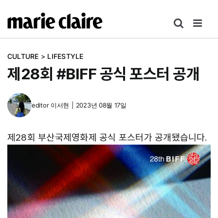
콘
텐
츠
로
CULTURE
>
LIFESTYLE
건
제28회 #BIFF 공식 포스터 공개
너
뛰
기
editor
이서현
|
2023년 08월 17일
제28회 부산국제영화제 공식 포스터가 공개됐습니다.