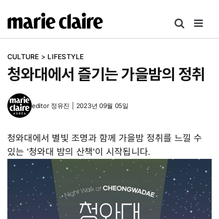
콘
텐
츠
로
CULTURE
>
LIFESTYLE
건
청와대에서 즐기는 가을밤의 정취
너
뛰
기
editor
정유진
|
2023년 09월 05일
청와대에서 별빛 조명과 함께 가을밤 정취를 느낄 수
있는 '청와대 밤의 산책'이 시작됩니다.