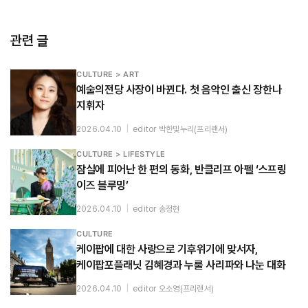
관련 글
CULTURE > ART
예술의전당 사장이 바뀐다. 첫 음악인 출신 장한나
지휘자
2026.04.10
|
editor 박한빛누리(프리랜서)
CULTURE > LIFESTYLE
잠실에 피어난 한 편의 동화, 반클리프 아펠 ‘스프링
이즈 블루밍’
2026.04.10
|
editor 송정현
CULTURE
케이팝에 대한 사랑으로 기후위기에 맞서자,
케이팝포플래닛 김혜경과 누룰 사리파와 나눈 대화
2026.04.10
|
editor 오소영(프리랜서)