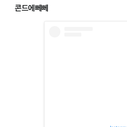
콘드에뻬뻬