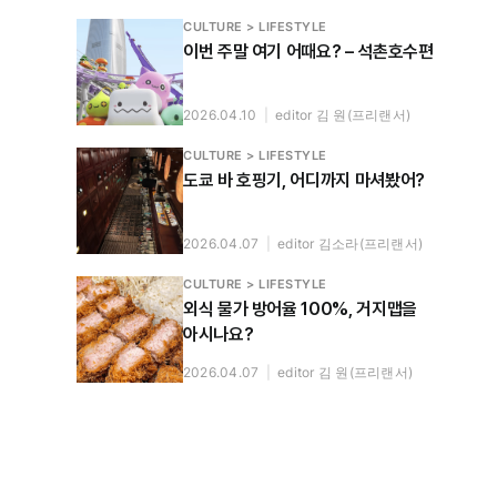
CULTURE > LIFESTYLE
이번 주말 여기 어때요? – 석촌호수편
2026.04.10
|
editor 김 원(프리랜서)
CULTURE > LIFESTYLE
도쿄 바 호핑기, 어디까지 마셔봤어?
2026.04.07
|
editor 김소라(프리랜서)
CULTURE > LIFESTYLE
외식 물가 방어율 100%, 거지맵을
아시나요?
2026.04.07
|
editor 김 원(프리랜서)