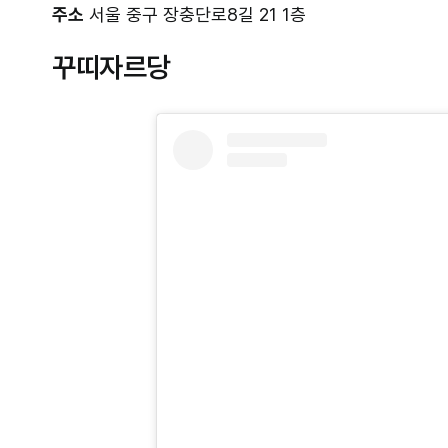
주소
서울 중구 장충단로8길 21 1층
꾸띠자르당