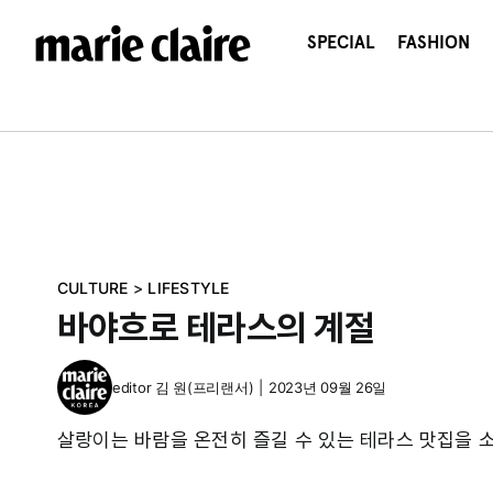
콘
텐
SPECIAL
FASHION
츠
로
건
너
뛰
기
CULTURE
>
LIFESTYLE
바야흐로 테라스의 계절
editor
김 원(프리랜서)
|
2023년 09월 26일
살랑이는 바람을 온전히 즐길 수 있는 테라스 맛집을 