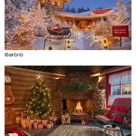
©airbnb