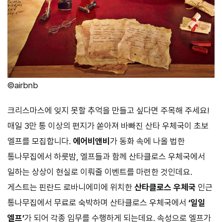
©airbnb
크리스마스에 잊지 못할 추억을 만들고 싶다면 주목해 주세요!
매일 3만 통 이상의 편지가 쏟아져 바빠진 산타 우체국이 초보
엘프를 모집합니다.
에어비앤비
가 동화 속에 나올 법한
통나무집에서 하룻밤, 엘프들과 함께 산타클로스 우체국에서
일하는 상상이 현실로 이뤄줄 이벤트를 마련한 것인데요.
게스트는 핀란드 로바니에미에 위치한
산타클로스 우체국
인근
통나무집에서 무료로 숙박하며 산타클로스 우체국에서
‘일일
엘프’
가 되어 각종 임무를 수행하게 되는데요. 속성으로 엘프가