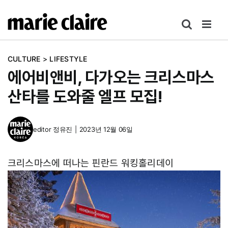
콘
텐
츠
로
CULTURE
>
LIFESTYLE
건
에어비앤비, 다가오는 크리스마스
너
뛰
산타를 도와줄 엘프 모집!
기
editor
정유진
|
2023년 12월 06일
크리스마스에 떠나는 핀란드 워킹홀리데이