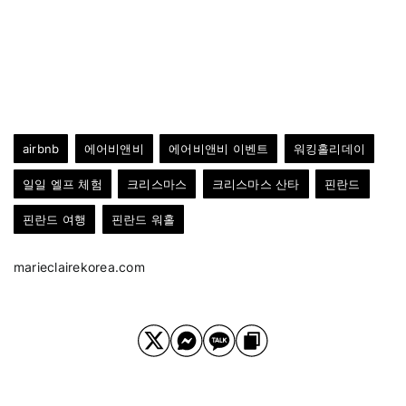
airbnb
에어비앤비
에어비앤비 이벤트
워킹홀리데이
일일 엘프 체험
크리스마스
크리스마스 산타
핀란드
핀란드 여행
핀란드 워홀
marieclairekorea.com