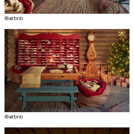
©airbnb
©airbnb