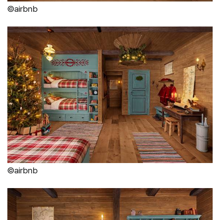
©airbnb
©airbnb