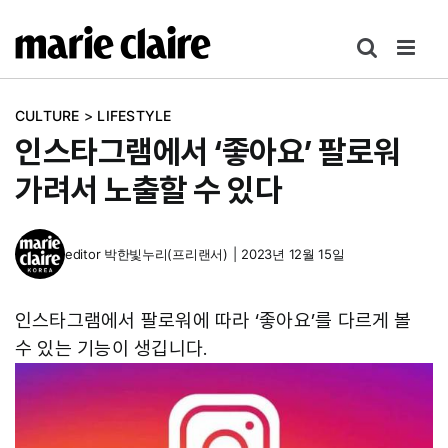
콘
텐
츠
로
CULTURE
>
LIFESTYLE
건
인스타그램에서 ‘좋아요’ 팔로워
너
뛰
가려서 노출할 수 있다
기
editor
박한빛누리(프리랜서)
|
2023년 12월 15일
인스타그램에서 팔로워에 따라 ‘좋아요’를 다르게 볼
수 있는 기능이 생깁니다.