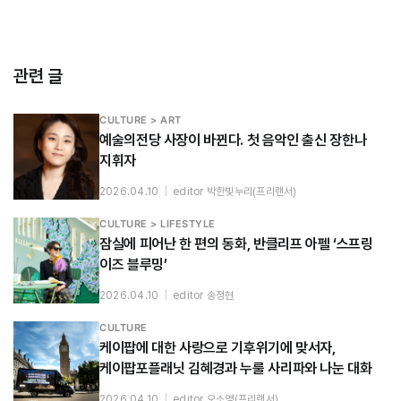
관련 글
CULTURE > ART
예술의전당 사장이 바뀐다. 첫 음악인 출신 장한나
지휘자
2026.04.10
|
editor 박한빛누리(프리랜서)
CULTURE > LIFESTYLE
잠실에 피어난 한 편의 동화, 반클리프 아펠 ‘스프링
이즈 블루밍’
2026.04.10
|
editor 송정현
CULTURE
케이팝에 대한 사랑으로 기후위기에 맞서자,
케이팝포플래닛 김혜경과 누룰 사리파와 나눈 대화
2026.04.10
|
editor 오소영(프리랜서)