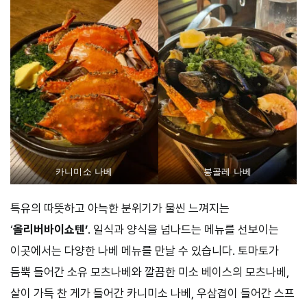
카니미소 나베
봉골레 나베
특유의 따뜻하고 아늑한 분위기가 물씬 느껴지는
‘
올리버바이쇼텐’
. 일식과 양식을 넘나드는 메뉴를 선보이는
이곳에서는 다양한 나베 메뉴를 만날 수 있습니다. 토마토가
듬뿍 들어간 소유 모츠나베와 깔끔한 미소 베이스의 모츠나베,
살이 가득 찬 게가 들어간 카니미소 나베, 우삼겹이 들어간 스프