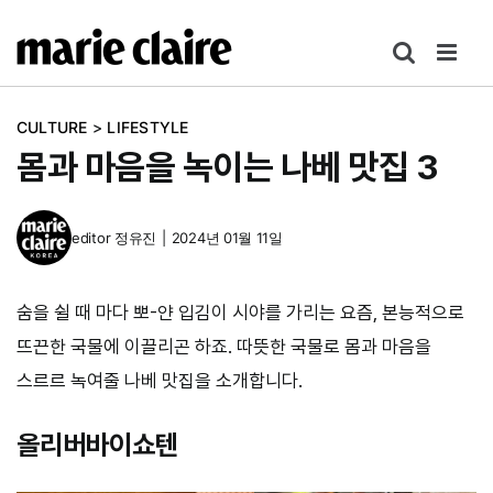
콘
텐
츠
로
CULTURE
>
LIFESTYLE
건
몸과 마음을 녹이는 나베 맛집 3
너
뛰
기
editor
정유진
|
2024년 01월 11일
숨을 쉴 때 마다 뽀-얀 입김이 시야를 가리는 요즘, 본능적으로
뜨끈한 국물에 이끌리곤 하죠. 따뜻한 국물로 몸과 마음을
스르르 녹여줄 나베 맛집을 소개합니다.
올리버바이쇼텐