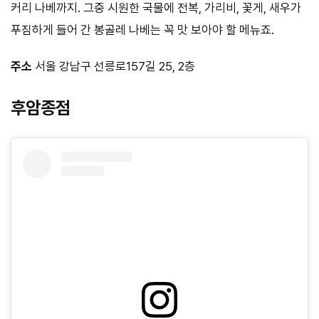
커리 나베까지. 그중 시원한 국물에 전복, 가리비, 꽃게, 새우가
푸짐하게 들어 간 봉골레 나베는 꼭 맛 보아야 할 메뉴죠.
주소
서울 강남구 선릉로157길 25, 2층
후암종점