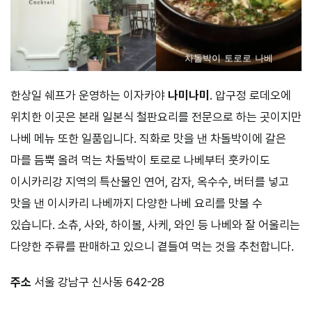
차돌박이 토로로 나베
한상일 쉐프가 운영하는 이자카야
나미나미
. 압구정 로데오에
위치한 이곳은 본래 일본식 철판요리를 전문으로 하는 곳이지만
나베 메뉴 또한 일품입니다. 직화로 맛을 낸 차돌박이에 갈은
마를 듬뿍 올려 먹는 차돌박이 토로로 나베부터 훗카이도
이시카리강 지역의 특산물인 연어, 감자, 옥수수, 버터를 넣고
맛을 낸 이시카리 나베까지 다양한 나베 요리를 맛볼 수
있습니다. 소츄, 사와, 하이볼, 사케, 와인 등 나베와 잘 어울리는
다양한 주류를 판매하고 있으니 곁들여 먹는 것을 추천합니다.
주소
서울 강남구 신사동 642-28