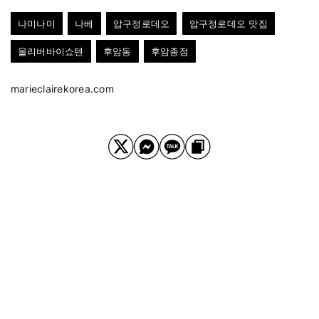
나미나미
나베
압구정로데오
압구정로데오 맛집
올리버바이쇼텐
후암동
후암종점
marieclairekorea.com