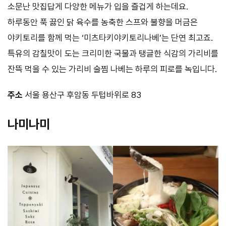
소문난 맛집답게 다양한 메뉴가 입을 즐겁게 하는데요.
하루동안 푹 끓인 닭 육수를 농축한 스프와 불향을 머금은
야키토리를 함께 먹는 ‘미츠타키야키토리나베’는 단연 최고죠.
특유의 감칠맛이 도는 크리미한 국물과 탱글한 식감의 가리비를
잔뜩 먹을 수 있는 가리비 술찜 나베는 하루의 피로를 녹입니다.
주소
서울 용산구 후암동 두텁바위로 83
나미나미