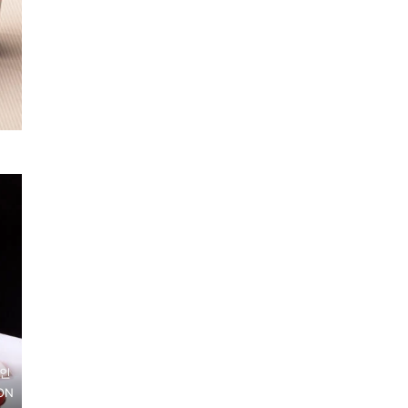
2인
ON