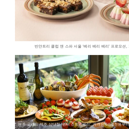
반얀트리 클럽 앤 스파 서울 ‘베리 베리 베리’ 프로모션, 가
메종 글래드 제주 삼다정 ‘윈터 스트로베리’, 가격은 6만2천원부터