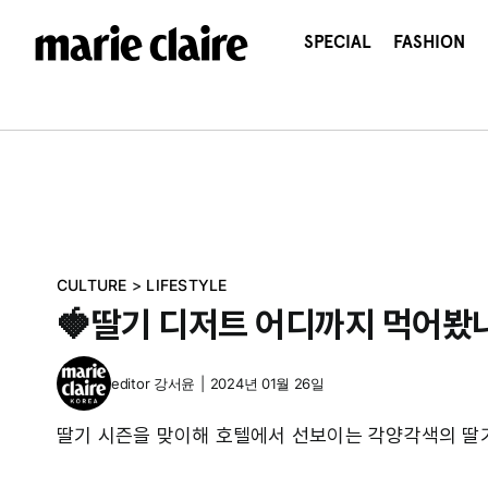
콘
텐
SPECIAL
FASHION
츠
로
건
너
뛰
기
CULTURE
>
LIFESTYLE
🍓딸기 디저트 어디까지 먹어봤
editor
강서윤
|
2024년 01월 26일
딸기 시즌을 맞이해 호텔에서 선보이는 각양각색의 딸