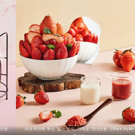
2만원.
파크 하얏트 부산 ‘딸기 빙수’, 가격은 7만5천원. ⓒPark Hyatt