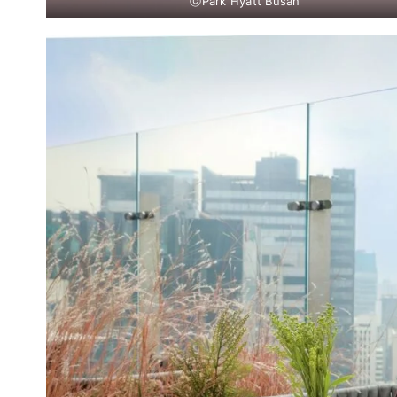
ⓒPark Hyatt Busan