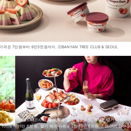
격은 7만원부터 9만5천원까지. ⓒBANYAN TREE CLUB & SEOUL
서울드래곤시티 ‘딸기 먹고 갈래’ 프로모션, 가격은 딸기 타워는 
 10만8
11만 8천 원, 딸기 해피 아워는 2인 13만 8천원. ⓒSEOUL DRAG