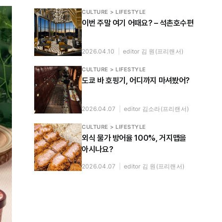
CULTURE > LIFESTYLE
이번 주말 여기 어때요? – 석촌호수편
2026.04.10
|
editor 김 원(프리랜서)
CULTURE > LIFESTYLE
도쿄 바 호핑기, 어디까지 마셔봤어?
2026.04.07
|
editor 김소라(프리랜서)
CULTURE > LIFESTYLE
외식 물가 방어율 100%, 거지맵을
아시나요?
2026.04.07
|
editor 김 원(프리랜서)