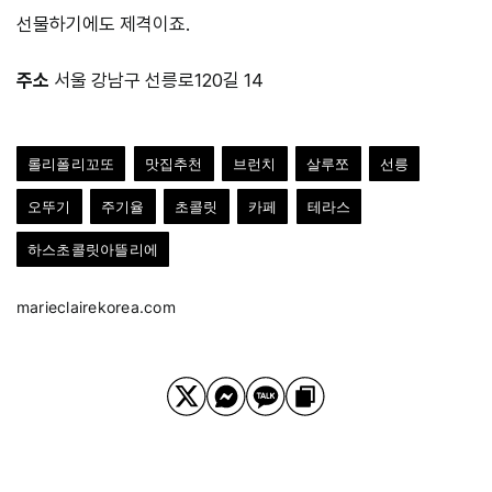
선물하기에도 제격이죠.
주소
서울 강남구 선릉로120길 14
롤리폴리꼬또
맛집추천
브런치
살루쪼
선릉
오뚜기
주기율
초콜릿
카페
테라스
하스초콜릿아뜰리에
marieclairekorea.com