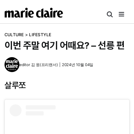
콘
텐
츠
로
CULTURE
>
LIFESTYLE
건
이번 주말 여기 어때요? – 선릉 편
너
뛰
기
editor
김 원(프리랜서)
|
2024년 10월 04일
살루쪼