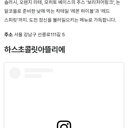
슬러시, 오렌지 라테, 모히토 베이스의 주스 ‘보라저어핑크’, 논
알코올로 준비한 낮에 먹는 칵테일 ‘레몬 하이볼’과 ’레드
스피릿’까지. 도전 정신을 불러일으키는 메뉴로 가득합니다.
주소
서울 강남구 선릉로111길 5
하스초콜릿아뜰리에