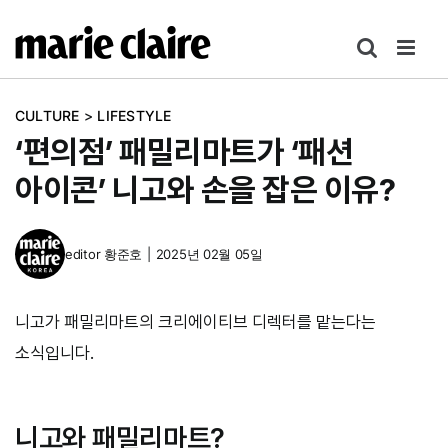
콘
텐
츠
로
CULTURE
>
LIFESTYLE
건
‘편의점’ 패밀리마트가 ‘패션
너
뛰
아이콘’ 니고와 손을 잡은 이유?
기
editor
황준호
|
2025년 02월 05일
니고가 패밀리마트의 크리에이티브 디렉터를 맡는다는
소식입니다.
니고와 패밀리마트?