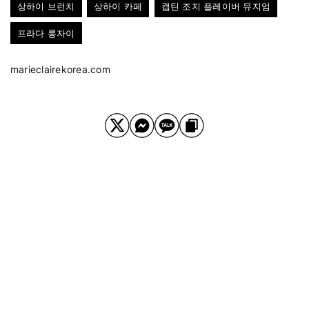
상하이 브런치
상하이 카페
캡틴 조지 플레이버 뮤지엄
프라다 롱자이
marieclairekorea.com