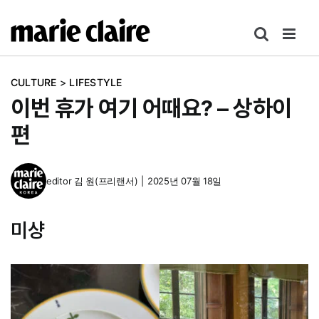
콘
텐
츠
로
CULTURE
>
LIFESTYLE
건
이번 휴가 여기 어때요? – 상하이
너
뛰
편
기
editor
김 원(프리랜서)
|
2025년 07월 18일
미샹