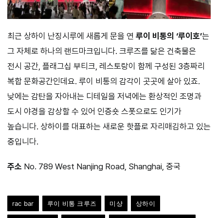
최근 상하이 난징시루에 새롭게 문을 연
루이 비통의 ‘루이호’
는
그 자체로 하나의 랜드마크입니다. 크루즈를 닮은 건축물은
전시 공간, 플래그십 부티크, 레스토랑이 함께 구성된 3층짜리
복합 문화공간인데요. 루이 비통의 감각이 곳곳에 살아 있죠.
낮에는 감탄을 자아내는 디테일을 저녁에는 환상적인 조명과
도시 야경을 감상할 수 있어 인증숏 스폿으로도 인기가
높습니다. 상하이를 대표하는 새로운 핫플로 자리매김하고 있는
중입니다.
주소
No. 789 West Nanjing Road, Shanghai, 중국
rac bar
루이 비통 크루즈
미샹
상하이