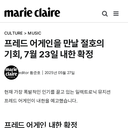
콘
텐
츠
로
CULTURE
>
MUSIC
건
프레드 어게인을 만날 절호의
너
뛰
기회, 7월 23일 내한 확정
기
editor
황준호
|
2025년 05월 27일
현재 가장 폭발적인 인기를 끌고 있는 일렉트로닉 뮤지션
프레드 어게인이 내한을 예고했습니다.
프레드 어게인 내한 확정