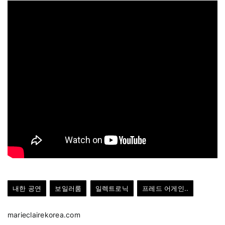
내한 공연
보일러룸
일렉트로닉
프레드 어게인..
marieclairekorea.com