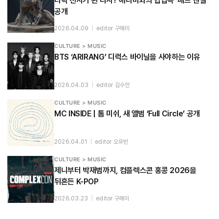
타락 천사가 된 리사? 애니마와의 협업곡 ‘배드 엔젤’
공개
2026.04.09
|
editor 구혜미
CULTURE > MUSIC
BTS ‘ARIRANG’ 디럭스 바이닐을 사야하는 이유
2026.04.03
|
editor 김수인
CULTURE > MUSIC
MC INSIDE | 톰 미쉬, 새 앨범 ‘Full Circle’ 공개
2026.04.01
|
editor 오유빈
CULTURE > MUSIC
제니부터 박재범까지, 컴플렉스콘 홍콩 2026을
뒤흔든 K-POP
2026.03.23
|
editor 구혜미