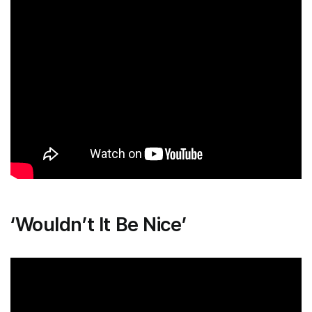
‘Wouldn’t It Be Nice’