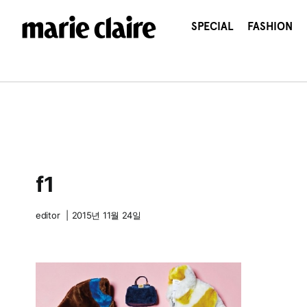
콘
텐
SPECIAL
FASHION
츠
로
건
너
뛰
기
f1
editor
|
2015년 11월 24일