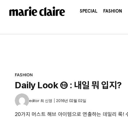
콘
텐
SPECIAL
FASHION
츠
로
건
너
뛰
기
FASHION
Daily Look ⑩ : 내일 뭐 입지?
editor
최 신영
|
2016년 02월 02일
20가지 머스트 해브 아이템으로 연출하는 데일리 룩! 