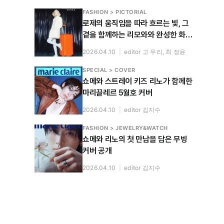
FASHION > PICTORIAL
로제의 움직임을 따라 흐르는 빛, 그
곁을 함께하는 리모와와 완성한 화보
공개
2026.04.10
|
editor 고 우리, 최 정윤
SPECIAL > COVER
쇼메와 스트레이 키즈 리노가 함께한
마리끌레르 5월호 커버
2026.04.10
|
editor 김지수
FASHION > JEWELRY&WATCH
쇼메와 리노의 첫 만남을 담은 무빙
커버 공개
2026.04.10
|
editor 김지수