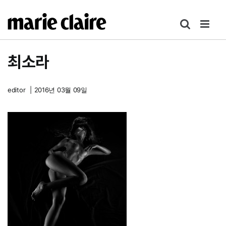
콘
텐
츠
로
최소라
건
너
뛰
editor
|
2016년 03월 09일
기