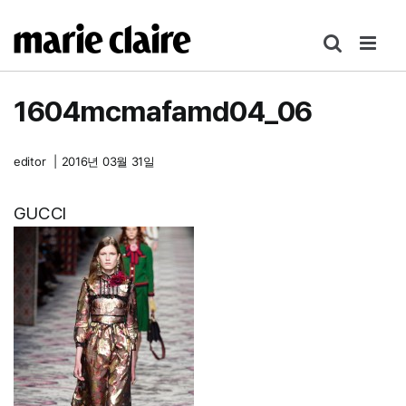
콘
텐
츠
로
1604mcmafamd04_06
건
너
뛰
editor
|
2016년 03월 31일
기
GUCCI