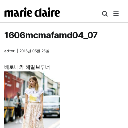
콘
텐
츠
로
1606mcmafamd04_07
건
너
뛰
editor
|
2016년 05월 25일
기
베로니카 헤일브루너