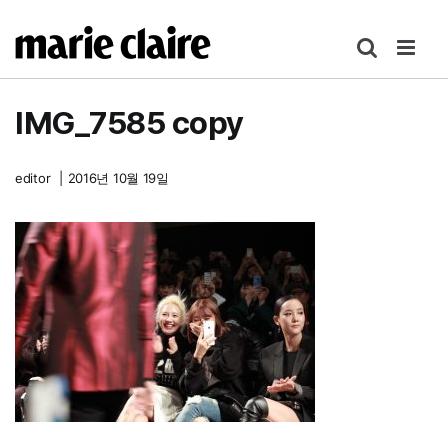
콘
텐
츠
로
IMG_7585 copy
건
너
뛰
editor
|
2016년 10월 19일
기