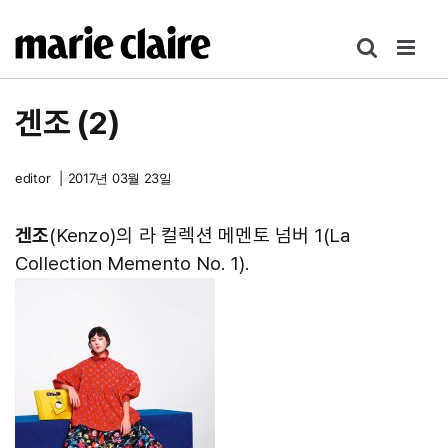
콘
텐
츠
로
겐조 (2)
건
너
뛰
editor
|
2017년 03월 23일
기
겐조
(Kenzo)의 라 컬렉션 메멘토 넘버 1(La
Collection Memento No. 1).