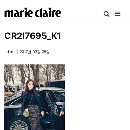
콘
텐
츠
로
CR2I7695_K1
건
너
뛰
editor
|
2017년 03월 08일
기