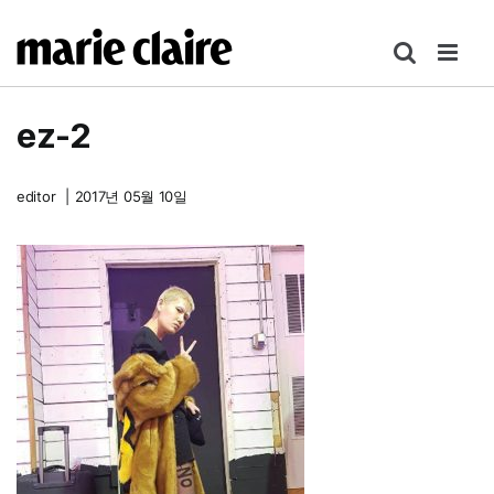
콘
텐
츠
로
ez-2
건
너
뛰
editor
|
2017년 05월 10일
기