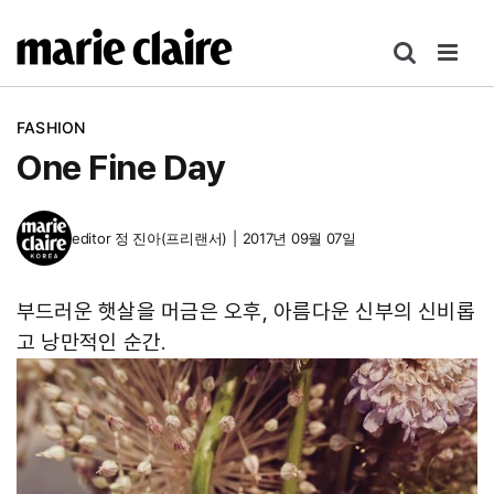
콘
텐
츠
로
FASHION
건
One Fine Day
너
뛰
기
editor
정 진아(프리랜서)
|
2017년 09월 07일
부드러운 햇살을 머금은 오후, 아름다운 신부의 신비롭
고 낭만적인 순간.