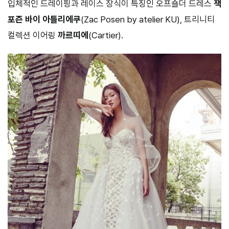
입체적인 드레이핑과 레이스 장식이 특징인 오프숄더 드레스
잭
포즌 바이 아틀리에쿠
(Zac Posen by atelier KU), 트리니티
컬렉션 이어링
까르띠에
(Cartier).