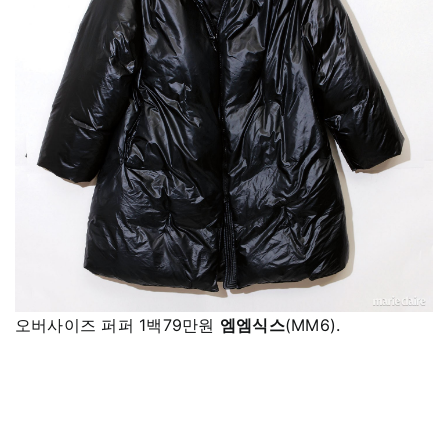
오버사이즈 퍼퍼 1백79만원
엠엠식스
(MM6).