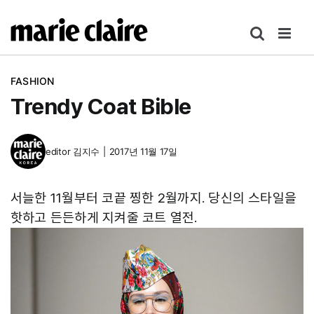
콘
텐
츠
로
FASHION
건
Trendy Coat Bible
너
뛰
기
editor
김지수
|
2017년 11월 17일
서늘한 11월부터 코끝 찡한 2월까지. 당신의 스타일을
핫하고 든든하게 지켜줄 코트 열전.