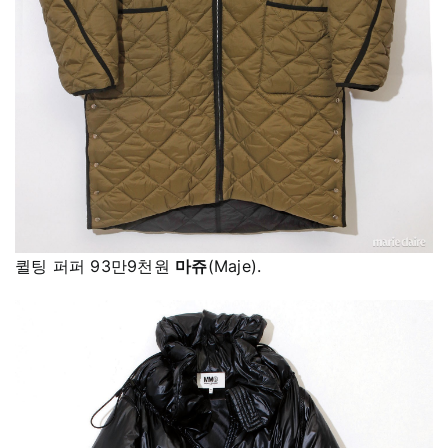
퀼팅 퍼퍼 93만9천원
마쥬
(Maje).