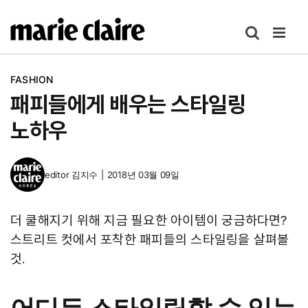
콘
텐
츠
로
FASHION
건
패피들에게 배우는 스타일링
너
뛰
노하우
기
editor
김지수
|
2018년 03월 09일
더 쿨해지기 위해 지금 필요한 아이템이 궁금하다면?
스트리트 컷에서 포착한 패피들의 스타일링을 살펴볼
것.