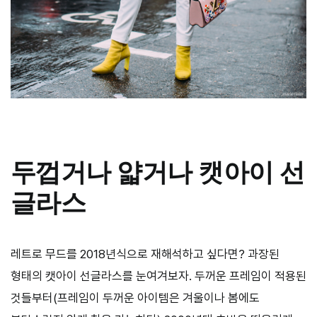
두껍거나 얇거나 캣아이 선
글라스
레트로 무드를 2018년식으로 재해석하고 싶다면? 과장된
형태의 캣아이 선글라스를 눈여겨보자. 두꺼운 프레임이 적용된
것들부터(프레임이 두꺼운 아이템은 겨울이나 봄에도