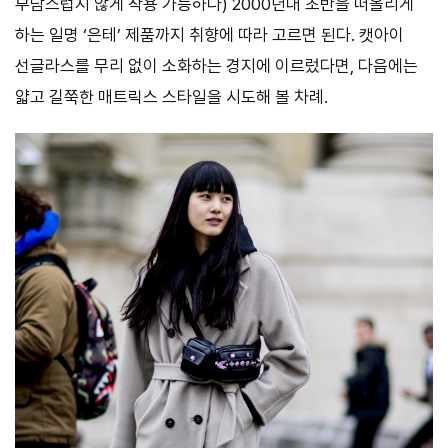
부담스럽지 않게 착용 가능하다) 2000년대 초반을 떠올리게
하는 일명 ‘은테’ 제품까지 취향에 따라 고르면 된다. 캣아이
선글라스를 무리 없이 소화하는 경지에 이르렀다면, 다음에는
얇고 길쭉한 매트릭스 스타일을 시도해 볼 차례.