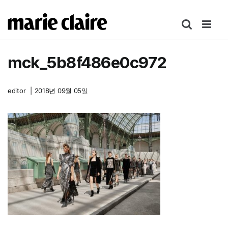
콘
텐
츠
로
mck_5b8f486e0c972
건
너
뛰
editor
|
2018년 09월 05일
기