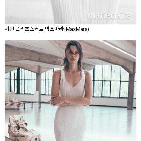
새틴 플리츠스커트
막스마라
(MaxMara).