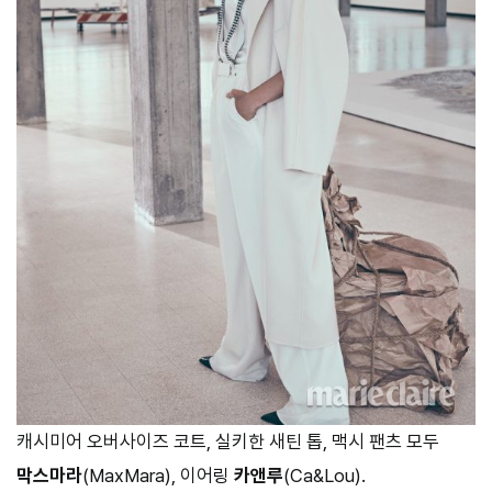
캐시미어 오버사이즈 코트, 실키한 새틴 톱, 맥시 팬츠 모두
막스마라
(MaxMara), 이어링
카앤루
(Ca&Lou).