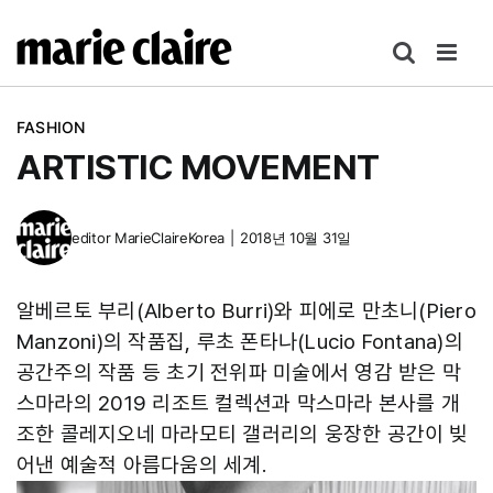
콘
텐
츠
로
FASHION
건
ARTISTIC MOVEMENT
너
뛰
기
editor
MarieClaireKorea
|
2018년 10월 31일
알베르토 부리(Alberto Burri)와 피에로 만초니(Piero
Manzoni)의 작품집, 루초 폰타나(Lucio Fontana)의
공간주의 작품 등 초기 전위파 미술에서 영감 받은 막
스마라의 2019 리조트 컬렉션과 막스마라 본사를 개
조한 콜레지오네 마라모티 갤러리의 웅장한 공간이 빚
어낸 예술적 아름다움의 세계.