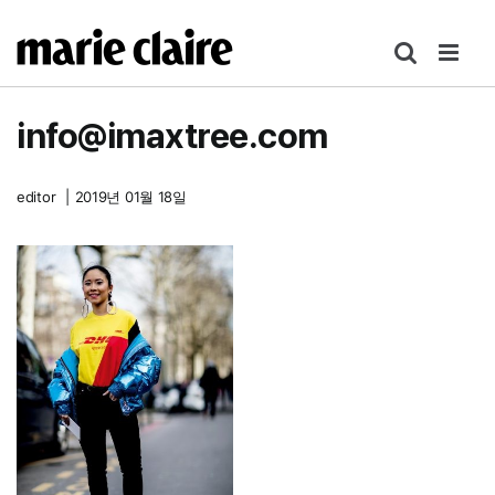
콘
텐
츠
로
info@imaxtree.com
건
너
뛰
editor
|
2019년 01월 18일
기