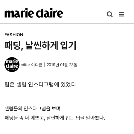
콘
텐
츠
로
FASHION
건
패딩, 날씬하게 입기
너
뛰
기
editor
이다은
|
2019년 01월 23일
팁은 셀럽 인스타그램에 있었다
셀럽들의 인스타그램을 보며
패딩을 좀 더 예쁘고, 날씬하게 입는 팁을 알아봤다.