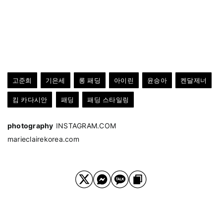
고준희
기은세
롱 패딩
아이린
윤승아
켄달제너
킴 카다시안
패딩
패딩 스타일링
photography
INSTAGRAM.COM
marieclairekorea.com