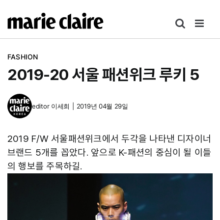
콘
텐
츠
로
FASHION
건
2019-20 서울 패션위크 루키 5
너
뛰
기
editor
이세희
|
2019년 04월 29일
2019 F/W 서울패션위크에서 두각을 나타낸 디자이너
브랜드 5개를 꼽았다. 앞으로 K-패션의 중심이 될 이들
의 행보를 주목하길.