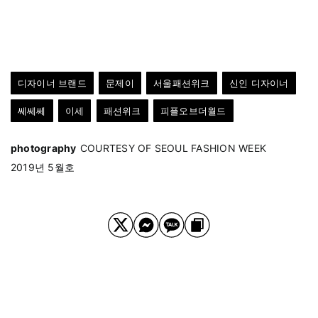
디자이너 브랜드
문제이
서울패션위크
신인 디자이너
쎄쎄쎄
이세
패션위크
피플오브더월드
photography
COURTESY OF SEOUL FASHION WEEK
2019년 5월호