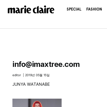
콘
텐
SPECIAL
FASHION
츠
로
건
너
뛰
기
info@imaxtree.com
editor
|
2019년 05월 15일
JUNYA WATANABE