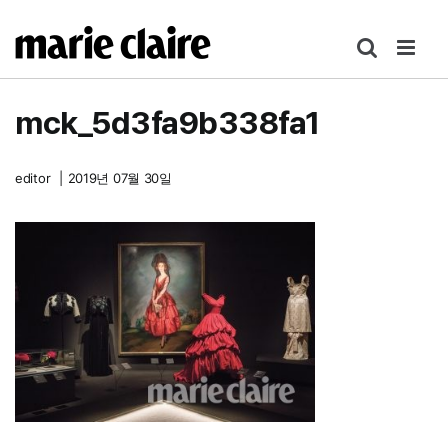
콘
텐
츠
로
mck_5d3fa9b338fa1
건
너
뛰
editor
|
2019년 07월 30일
기