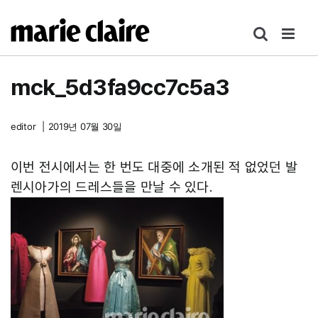
콘
텐
츠
로
mck_5d3fa9cc7c5a3
건
너
뛰
editor
|
2019년 07월 30일
기
이번 전시에서는 한 번도 대중에 소개된 적 없었던 발
렌시아가의 드레스들을 만날 수 있다.