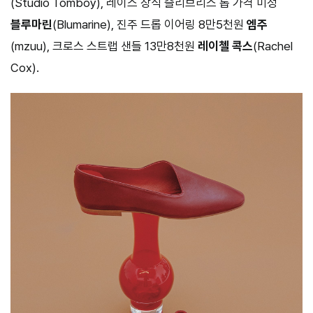
(Studio Tomboy), 레이스 장식 슬리브리스 톱 가격 미정
블루마린
(Blumarine), 진주 드롭 이어링 8만5천원
엠주
(mzuu), 크로스 스트랩 샌들 13만8천원
레이첼 콕스
(Rachel
Cox).