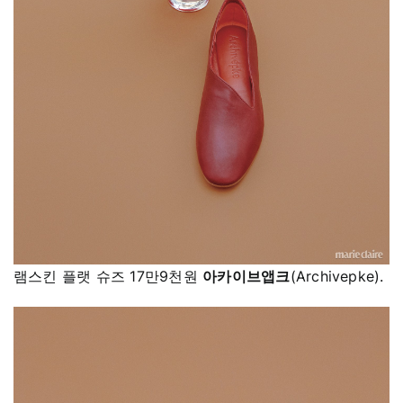
램스킨 플랫 슈즈 17만9천원
아카이브앱크
(Archivepke).