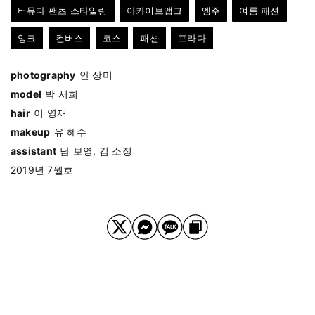
버뮤다 팬츠 스타일링
아카이브앱크
엠주
여름 패션
잉크
컨버스
코스
패션
프라다
photography
안 상미
model
박 서희
hair
이 영재
makeup
유 혜수
assistant
남 보영, 김 소정
2019년 7월호