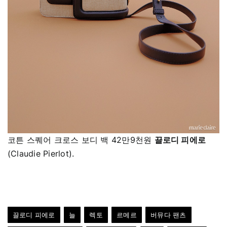
코튼 스퀘어 크로스 보디 백 42만9천원
끌로디 피에로
(Claudie Pierlot).
끌로디 피에로
늘
렉토
르메르
버뮤다 팬츠