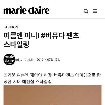
콘
텐
츠
로
FASHION
건
여름엔 미니! #버뮤다 팬츠
너
뛰
스타일링
기
editor
이세희
|
2019년 07월 19일
뜨거운 여름엔 짧아야 제맛. 버뮤다팬츠 아이템으로 완
성한 서머 에센셜 스타일링.