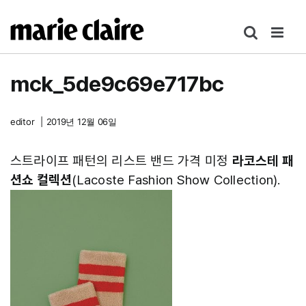
콘
텐
츠
로
mck_5de9c69e717bc
건
너
뛰
editor
|
2019년 12월 06일
기
스트라이프 패턴의 리스트 밴드 가격 미정
라코스테 패
션쇼 컬렉션
(Lacoste Fashion Show Collection).