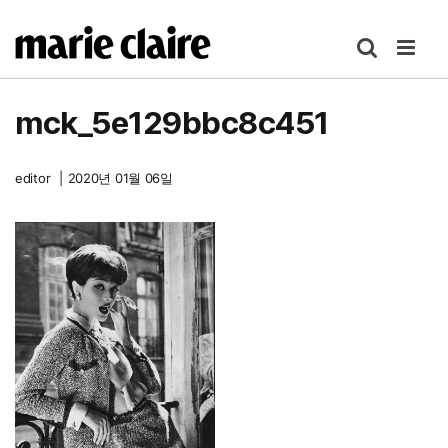
콘
텐
츠
로
mck_5e129bbc8c451
건
너
뛰
editor
|
2020년 01월 06일
기