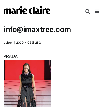
콘
텐
츠
로
info@imaxtree.com
건
너
뛰
editor
|
2020년 08월 25일
기
PRADA