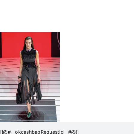
[!@#__okcashbagRequestId__#@!]