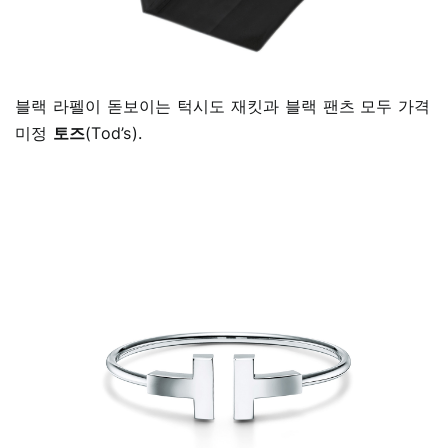
블랙 라펠이 돋보이는 턱시도 재킷과 블랙 팬츠 모두 가격
미정
토즈
(Tod’s).