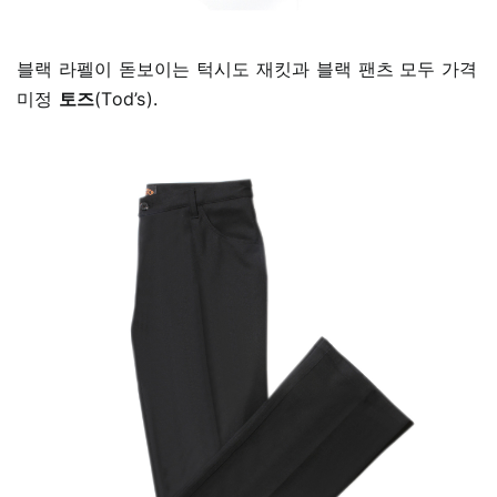
블랙 라펠이 돋보이는 턱시도 재킷과 블랙 팬츠 모두 가격
미정
토즈
(Tod’s).