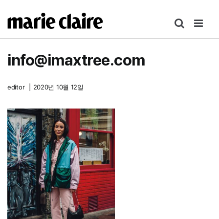
콘
텐
츠
로
info@imaxtree.com
건
너
뛰
editor
|
2020년 10월 12일
기